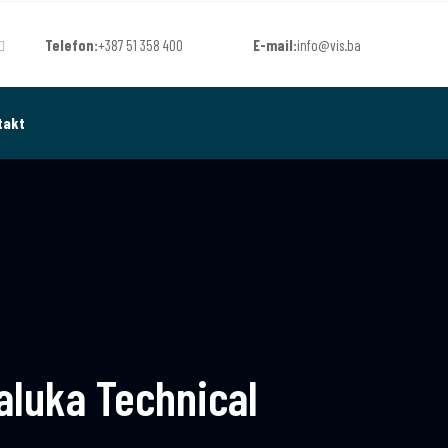
Telefon:
+387 51 358 400
E-mail:
info@vis.ba
takt
aluka Technical