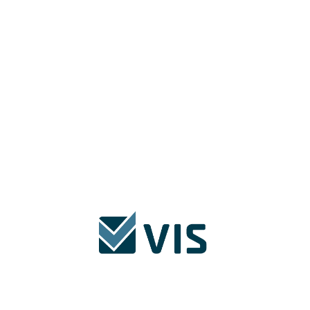
Neueste Nachrichten
Schulung und Personalentwicklung
19.03.2025
Der Freundeskreis der Technischen
Schule Banja Luka wurde gegründet
28.08.2024
Digitale Transformation in der Praxis:
Unser Beitrag zur Paneldiskussion bei
KMU GO DIGITAL
14.06.2024