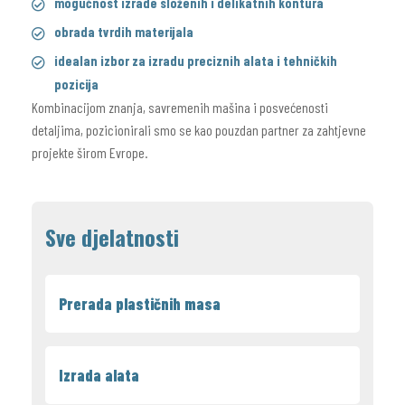
mogućnost izrade složenih i delikatnih kontura
obrada tvrdih materijala
idealan izbor za izradu preciznih alata i tehničkih
pozicija
Kombinacijom znanja, savremenih mašina i posvećenosti
detaljima, pozicionirali smo se kao pouzdan partner za zahtjevne
projekte širom Evrope.
Sve djelatnosti
Prerada plastičnih masa
Izrada alata