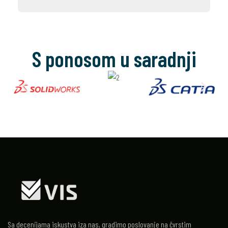
S ponosom u saradnji
Sa decenijama iskustva iza nas, gradimo poslovanje na čvrstim