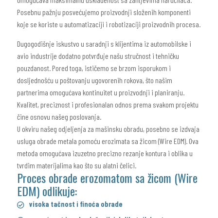
Posebnu pažnju posvećujemo proizvodnji složenih komponenti
koje se koriste u automatizaciji i robotizaciji proizvodnih procesa.
Dugogodišnje iskustvo u saradnji s klijentima iz automobilske i
avio industrije dodatno potvrđuje našu stručnost i tehničku
pouzdanost. Pored toga, ističemo se brzom isporukom i
dosljednošću u poštovanju ugovorenih rokova, što našim
partnerima omogućava kontinuitet u proizvodnji i planiranju.
Kvalitet, preciznost i profesionalan odnos prema svakom projektu
čine osnovu našeg poslovanja.
U okviru našeg odjeljenja za mašinsku obradu, posebno se izdvaja
usluga obrade metala pomoću erozimata sa žicom (Wire EDM). Ova
metoda omogućava izuzetno precizno rezanje kontura i oblika u
tvrdim materijalima kao što su alatni čelici.
Proces obrade erozomatom sa žicom (Wire
EDM) odlikuje:
visoka tačnost i finoća obrade