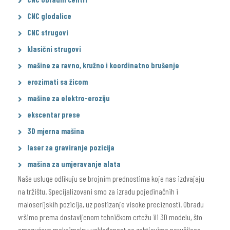
CNC glodalice
CNC strugovi
klasični strugovi
mašine za ravno, kružno i koordinatno brušenje
erozimati sa žicom
mašine za elektro-eroziju
ekscentar prese
3D mjerna mašina
laser za graviranje pozicija
mašina za umjeravanje alata
Naše usluge odlikuju se brojnim prednostima koje nas izdvajaju
na tržištu. Specijalizovani smo za izradu pojedinačnih i
maloserijskih pozicija, uz postizanje visoke preciznosti. Obradu
vršimo prema dostavljenom tehničkom crtežu ili 3D modelu, što
omogućava maksimalnu usklađenost sa zahtjevima naručilaca.