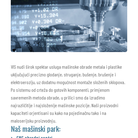
VIS nudi širok spektar usluga mašinske obrade metala i plastike
uključujući precizno glodanje, struganje, bušenje, brušenje i
elektroeroziju, uz dodatnu mogućnost montaže složenih sklopova.
Po sistemu od crteža do gotovih komponenti, primjenom
savremenih metoda obrade, u prilici smo da izradimo
najrazličitije i najsloženije mašinske pozicije. Naši proizvodni
kapaciteti orjentisani su kako na pojedinačnu tako i na
maloserijsku proizvodnju.
Naš mašinski park:
CNC obradni centri