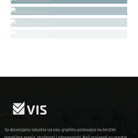
Sa decenijama iskustva iza nas, gradimo poslovanje na čvrstim
temeljima znanja, stručnosti i odgovornosti. Naši proizvodi su rezultat