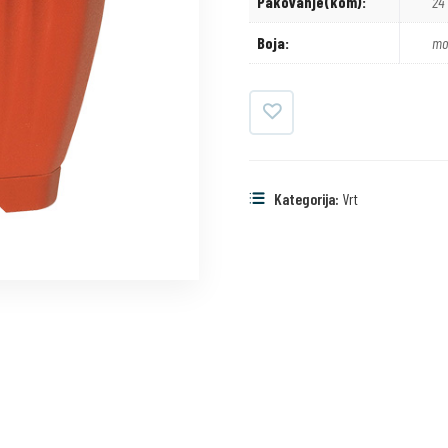
Pakovanje(kom):
24
Boja:
mo
Kategorija:
Vrt