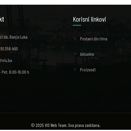
kt
Korisni linkovi
ći bb, Banja Luka
Postani dio tima
 51 358 400
Aktuelno
@vis.ba
Proizvodi
- Pet: 8:00-16:00 h
© 2025 VIS Web Team. Sva prava zadržana.