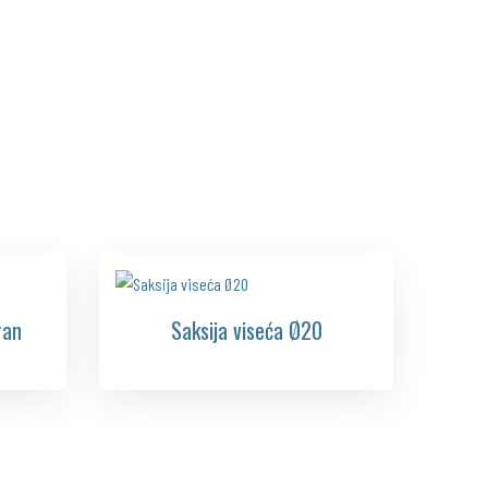
ran
Saksija viseća Ø20