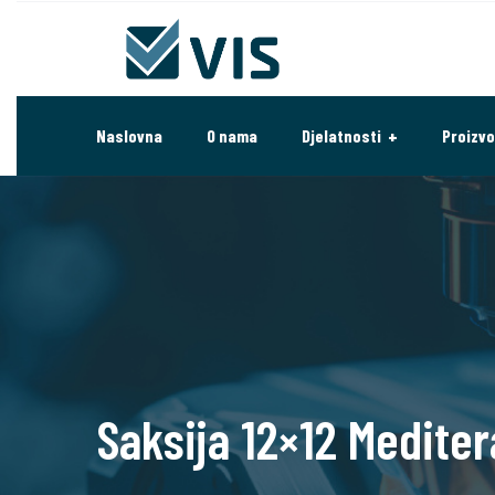
Naslovna
O nama
Djelatnosti
Proizvo
Saksija 12×12 Medite