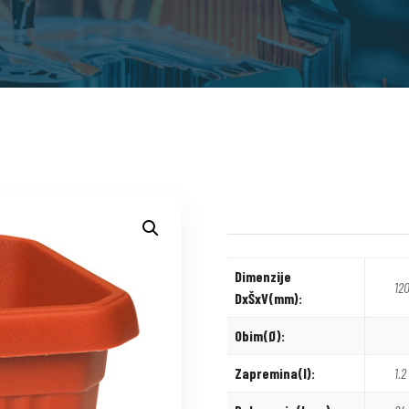
Dimenzije
12
DxŠxV(mm):
Obim(Ø):
Zapremina(l):
1.2