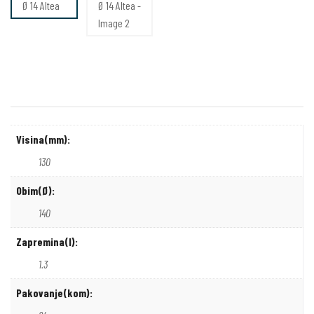
Visina(mm):
130
Obim(Ø):
140
Zapremina(l):
1.3
Pakovanje(kom):