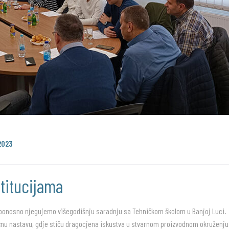
2023
titucijama
, ponosno njegujemo višegodišnju saradnju sa Tehničkom školom u Banjoj Luci.
ičnu nastavu, gdje stiču dragocjena iskustva u stvarnom proizvodnom okruženju