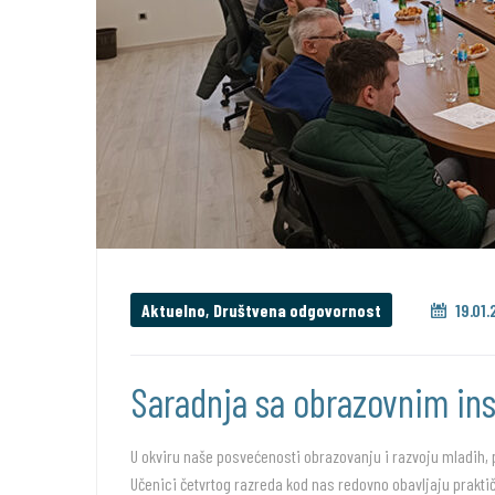
Aktuelno
,
Društvena odgovornost
19.01.
Saradnja sa obrazovnim ins
U okviru naše posvećenosti obrazovanju i razvoju mladih
Učenici četvrtog razreda kod nas redovno obavljaju prakt