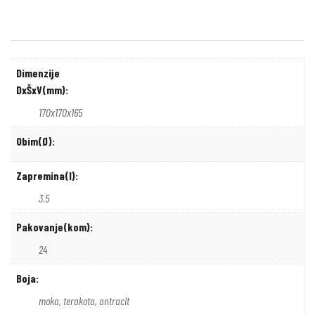
Dimenzije
DxŠxV(mm):
170x170x165
Obim(Ø):
Zapremina(l):
3.5
Pakovanje(kom):
24
Boja:
moka, terakota, antracit